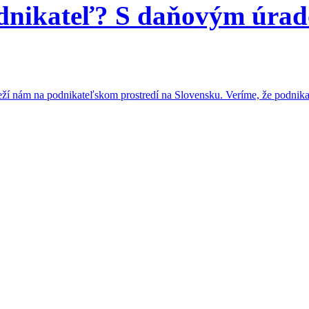
odnikateľ? S daňovým úra
nám na podnikateľskom prostredí na Slovensku. Veríme, že podnikanie