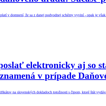
latí v domnení, že sa z danej podvodnej schémy vyviní - opak je vša
poslať elektronicky aj so 
s znamená v prípade Daňov
ertifikátov na slovenských dokladoch totožnosti s čipom, ktoré štát vyd