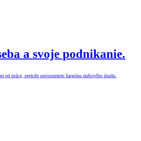
ba a svoje podnikanie.
ením od práce, pretože nerozumiete žargónu daňového úradu.