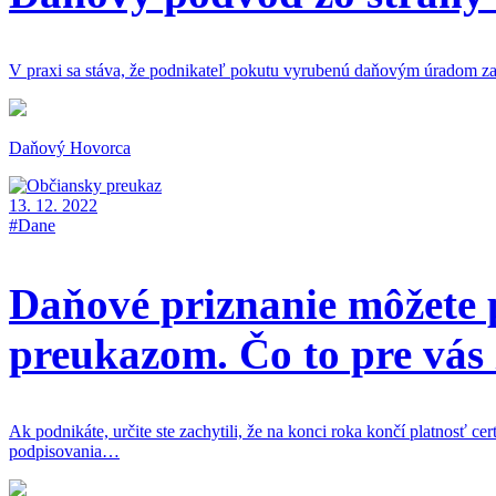
V praxi sa stáva, že podnikateľ pokutu vyrubenú daňovým úradom zap
Daňový Hovorca
13. 12. 2022
#Dane
Daňové priznanie môžete 
preukazom. Čo to pre vá
Ak podnikáte, určite ste zachytili, že na konci roka končí platnosť c
podpisovania…