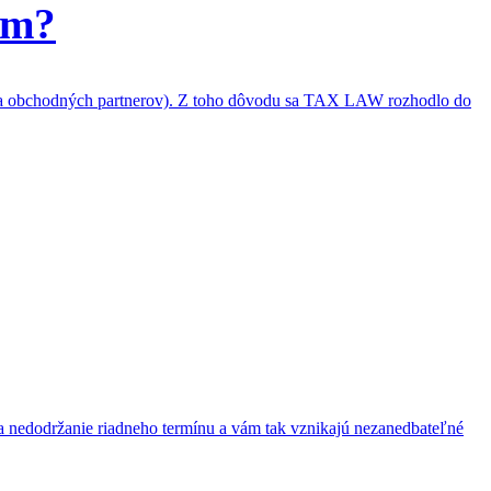
om?
 za obchodných partnerov). Z toho dôvodu sa TAX LAW rozhodlo do
 nedodržanie riadneho termínu a vám tak vznikajú nezanedbateľné