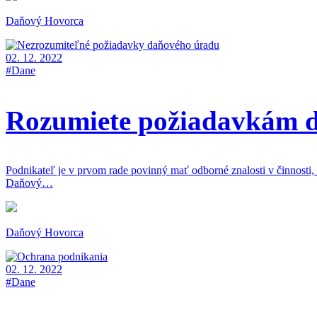
Daňový Hovorca
02. 12. 2022
#Dane
Rozumiete požiadavkám d
Podnikateľ je v prvom rade povinný mať odborné znalosti v činnosti,
Daňový…
Daňový Hovorca
02. 12. 2022
#Dane