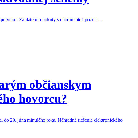
k pravdou. Zaplatením pokuty sa podnikateľ prizná…
starým občianskym
ého hovorcu?
ával do 20. júna minulého roka. Náhradné riešenie elektronického