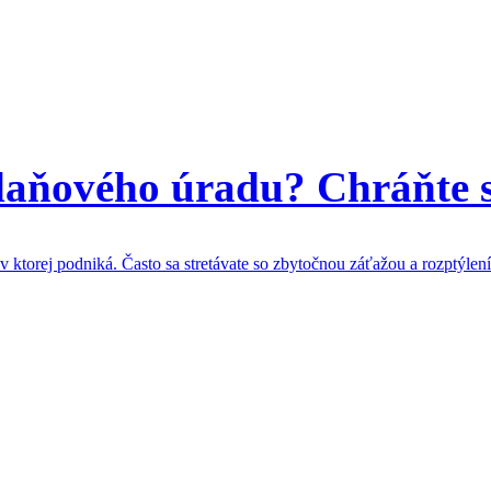
aňového úradu? Chráňte se
 v ktorej podniká. Často sa stretávate so zbytočnou záťažou a rozptýl