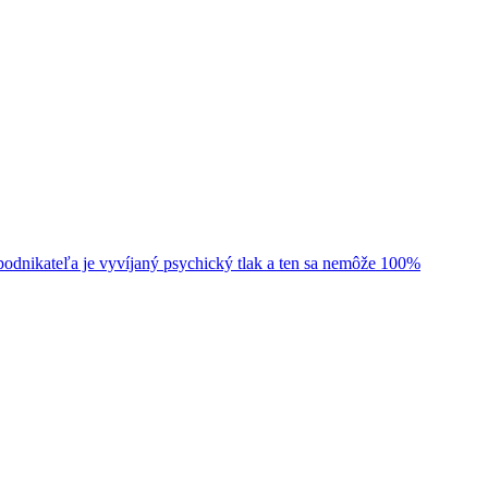
odnikateľa je vyvíjaný psychický tlak a ten sa nemôže 100%