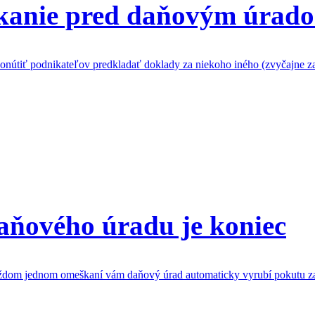
ikanie pred daňovým úrad
onútiť podnikateľov predkladať doklady za niekoho iného (zvyčajne
aňového úradu je koniec
každom jednom omeškaní vám daňový úrad automaticky vyrubí pokutu za