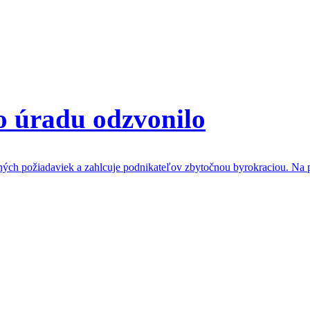
o úradu odzvonilo
ých požiadaviek a zahlcuje podnikateľov zbytočnou byrokraciou. Na p