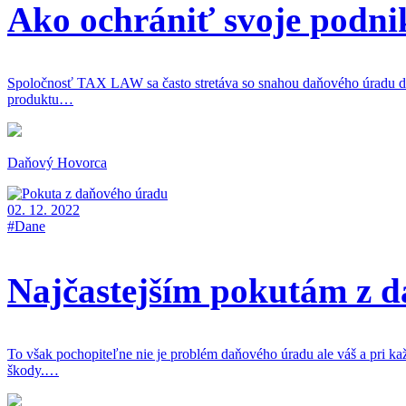
Ako ochrániť svoje podn
Spoločnosť TAX LAW sa často stretáva so snahou daňového úradu d
produktu…
Daňový Hovorca
02. 12. 2022
#Dane
Najčastejším pokutám z d
To však pochopiteľne nie je problém daňového úradu ale váš a pri 
škody.…