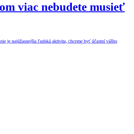
dom viac nebudete musieť
 je najúžasnejšia ľudská aktivita, chceme byť účastní vášho