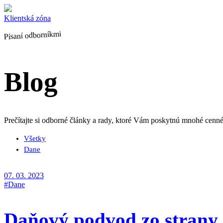
Skip
to
Klientská zóna
the
Písaní odborníkmi
content
Blog
Prečítajte si odborné články a rady, ktoré Vám poskytnú mnohé cenné 
Všetky
Dane
07. 03. 2023
#Dane
Daňový podvod zo strany